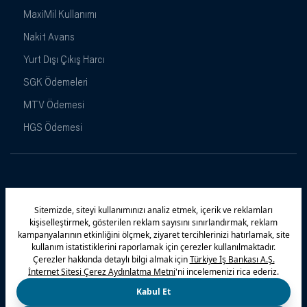
MaxiMil Kullanımı
Nakit Avans
Yurt Dışı Çıkış Harcı
SGK Ödemeleri
MTV Ödemesi
HGS Ödemesi
Maximiles
Kampanyalar
Yasal Uyarı
Güvenlik
Gizlilik Politikamız
Bilgi Toplumu Hizmetleri
Çerez Politikası
Kişisel Verilerin Korunması