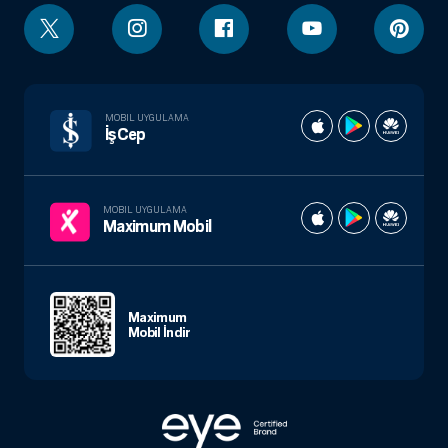
MOBIL UYGULAMA
İşCep
MOBIL UYGULAMA
Maximum Mobil
Maximum
Mobil İndir