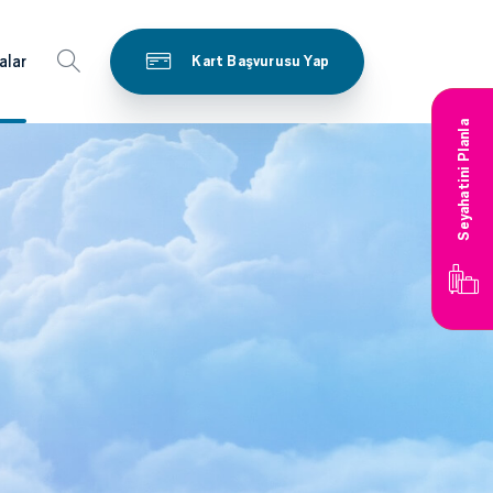
alar
Kart Başvurusu Yap
Seyahatini Planla