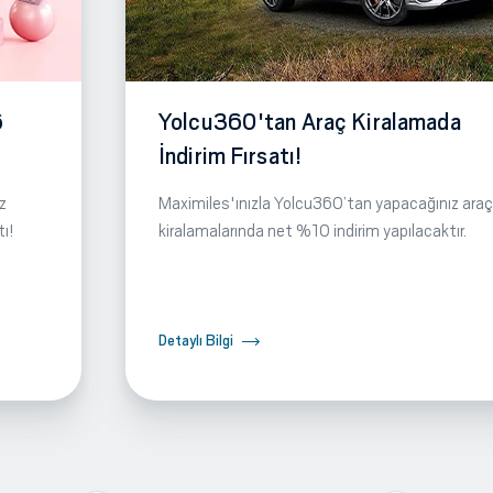
6
Yolcu360'tan Araç Kiralamada
İndirim Fırsatı!
z
Maximiles'ınızla Yolcu360’tan yapacağınız araç
tı!
kiralamalarında net %10 indirim yapılacaktır.
Detaylı Bilgi