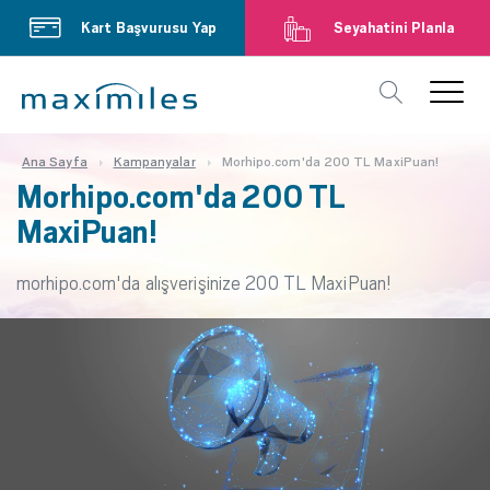
Kart Başvurusu Yap
Seyahatini Planla
Ana Sayfa
Kampanyalar
Morhipo.com'da 200 TL MaxiPuan!
Morhipo.com'da 200 TL
MaxiPuan!
morhipo.com'da alışverişinize 200 TL MaxiPuan!