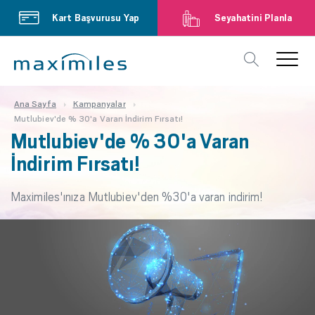
Kart Başvurusu Yap
Seyahatini Planla
Ana Sayfa
Kampanyalar
Mutlubiev'de % 30'a Varan İndirim Fırsatı!
Mutlubiev'de % 30'a Varan
İndirim Fırsatı!
Maximiles'ınıza Mutlubiev'den %30'a varan indirim!