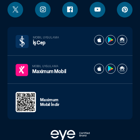
MOBIL UYGULAMA
İşCep
MOBIL UYGULAMA
Maximum Mobil
Maximum
Mobil İndir