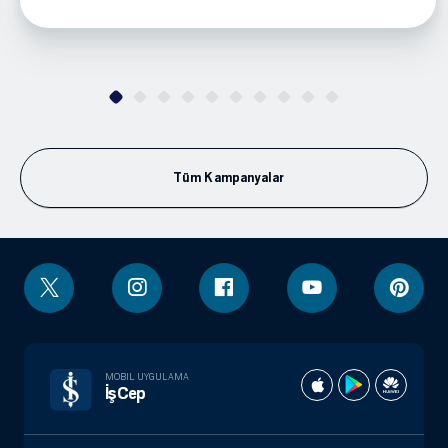
Tüm Kampanyalar
MOBIL UYGULAMA
İşCep