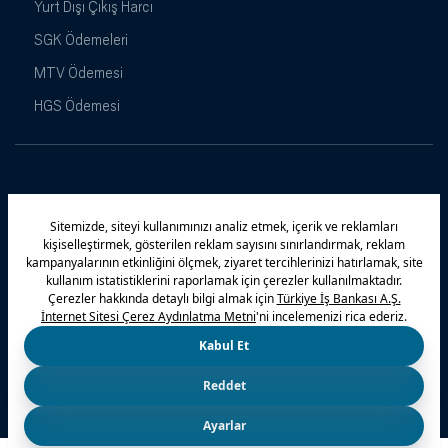
Yurt Dışı Çıkış Harcı
SGK Ödemeleri
MTV Ödemesi
HGS Ödemesi
Maximiles
Kampanyalar
Yasal Uyarı
Güvenlik
Gizlilik Politikamız
Bilgi Toplumu Hizmetleri
Çerez Politikası
Kişisel Verilerin Korunması
© 2026 Türkiye İş Bankası A.Ş.