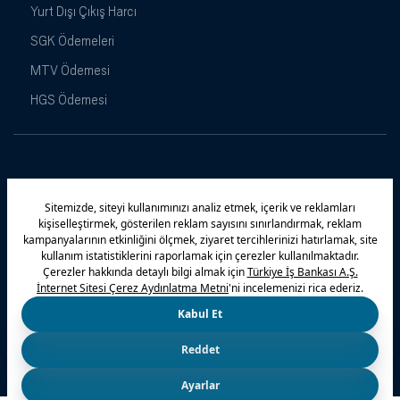
Yurt Dışı Çıkış Harcı
SGK Ödemeleri
MTV Ödemesi
HGS Ödemesi
Maximiles
Kampanyalar
Yasal Uyarı
Güvenlik
Gizlilik Politikamız
Bilgi Toplumu Hizmetleri
Çerez Politikası
Kişisel Verilerin Korunması
© 2026 Türkiye İş Bankası A.Ş.