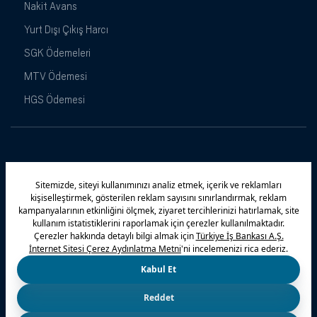
Nakit Avans
Yurt Dışı Çıkış Harcı
SGK Ödemeleri
MTV Ödemesi
HGS Ödemesi
Maximiles
Kampanyalar
Yasal Uyarı
Güvenlik
Gizlilik Politikamız
Bilgi Toplumu Hizmetleri
Çerez Politikası
Kişisel Verilerin Korunması
© 2026 Türkiye İş Bankası A.Ş.