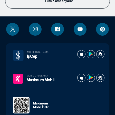
Tüm Kampanyalar
MOBIL UYGULAMA
İşCep
MOBIL UYGULAMA
Maximum Mobil
Maximum
Mobil İndir