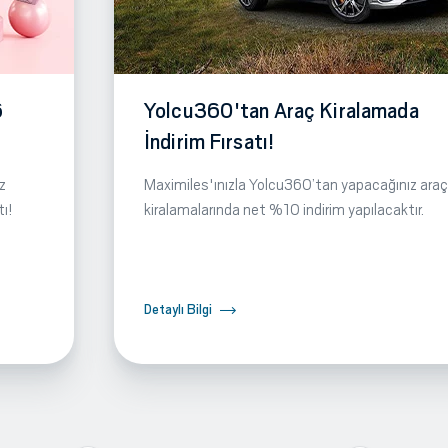
6
Yolcu360'tan Araç Kiralamada
İndirim Fırsatı!
z
Maximiles'ınızla Yolcu360’tan yapacağınız araç
tı!
kiralamalarında net %10 indirim yapılacaktır.
Detaylı Bilgi