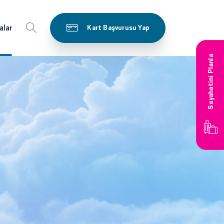
alar
Kart Başvurusu Yap
Seyahatini Planla