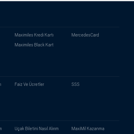
Maximiles Kredi Kartı
MercedesCard
Maximiles Black Kart
ı
Faiz Ve Ücretler
SSS
ı
Uçak Biletini Nasıl Alırım
MaxiMil Kazanma