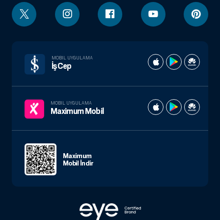
MOBIL UYGULAMA
İşCep
MOBIL UYGULAMA
Maximum Mobil
Maximum
Mobil İndir