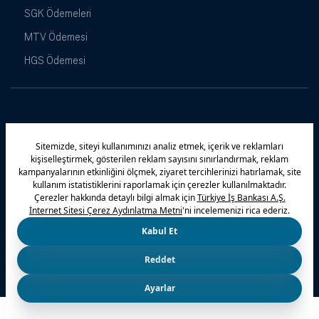
SGK Ödemeleri
MTV Ödemesi
HGS Ödemesi
Maximiles
Kampanyalar
Yasal Uyarı
Güvenlik
Gizlilik Politikamız
Bilgi Toplumu Hizmetleri
Çerez Politikası
Kişisel Verilerin Korunması
© 2026 Türkiye İş Bankası A.Ş.