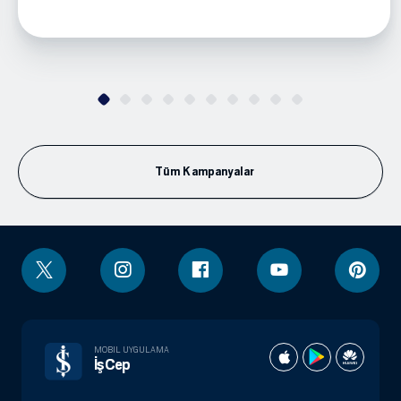
Tüm Kampanyalar
MOBIL UYGULAMA
İşCep