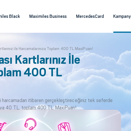
iles Black
Maximiles Business
MercedesCard
Kampany
artlarınız ile Harcamalarınıza Toplam 400 TL MaxiPuan!
sı Kartlarınız İle
oplam 400 TL
inci harcamadan itibaren gerçekleştireceğiniz tek seferde
maya 40 TL, toplam 400 TL MaxiPuan!