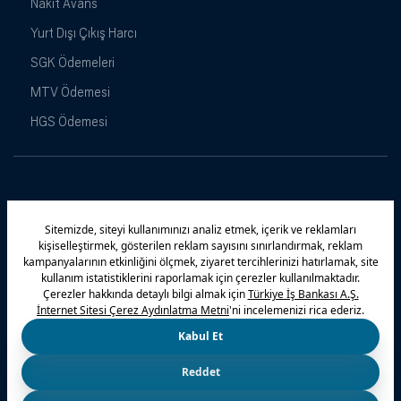
Nakit Avans
Yurt Dışı Çıkış Harcı
SGK Ödemeleri
MTV Ödemesi
HGS Ödemesi
Maximiles
Kampanyalar
Yasal Uyarı
Güvenlik
Gizlilik Politikamız
Bilgi Toplumu Hizmetleri
Çerez Politikası
Kişisel Verilerin Korunması
© 2026 Türkiye İş Bankası A.Ş.