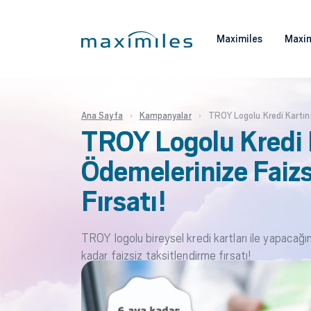
Maximiles
Maxim
Ana Sayfa
Kampanyalar
TROY Logolu Kredi Kartını
TROY Logolu Kredi K
Ödemelerinize Faizs
Fırsatı!
TROY logolu bireysel kredi kartları ile yapacağ
kadar faizsiz taksitlendirme fırsatı!