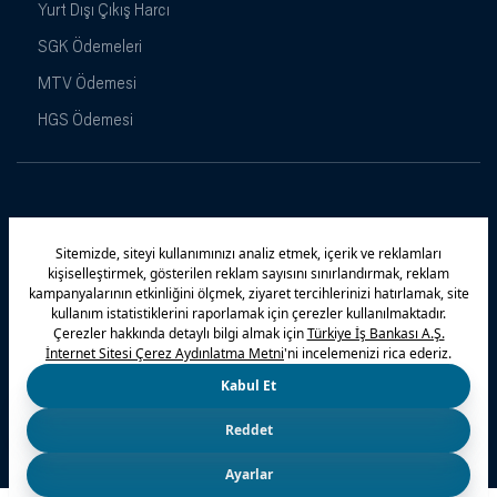
Yurt Dışı Çıkış Harcı
SGK Ödemeleri
MTV Ödemesi
HGS Ödemesi
Maximiles
Kampanyalar
Yasal Uyarı
Güvenlik
Gizlilik Politikamız
Bilgi Toplumu Hizmetleri
Çerez Politikası
Kişisel Verilerin Korunması
© 2026 Türkiye İş Bankası A.Ş.