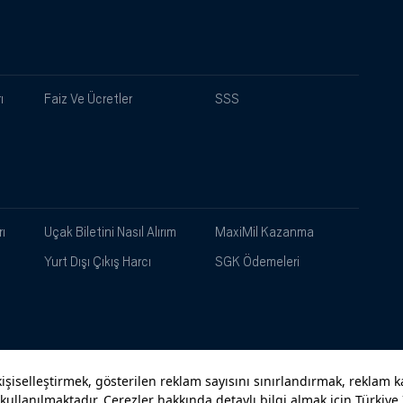
ı
Faiz Ve Ücretler
SSS
ı
Uçak Biletini Nasıl Alırım
MaxiMil Kazanma
Yurt Dışı Çıkış Harcı
SGK Ödemeleri