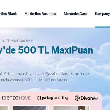
iles Black
Maximiles Business
MercedesCard
Kampany
00 TL MaxiPuan fırsatı!
v'de 500 TL MaxiPuan
alı Yataş-Enza-Divanev mağazalarından tek seferde
t’ınızla yaparak 500 TL MaxiPuan kazanın!