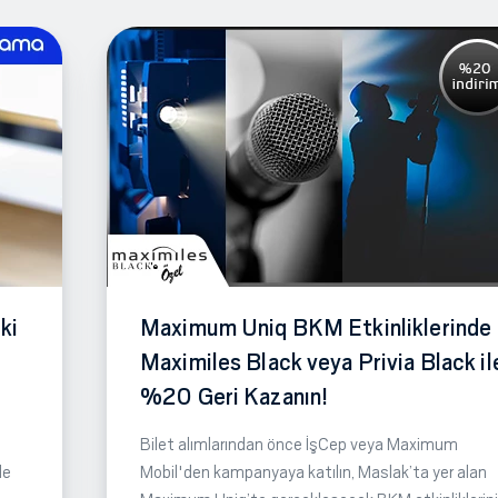
ki
Maximum Uniq BKM Etkinliklerinde
Maximiles Black veya Privia Black il
%20 Geri Kazanın!
Bilet alımlarından önce İşCep veya Maximum
de
Mobil'den kampanyaya katılın, Maslak’ta yer alan