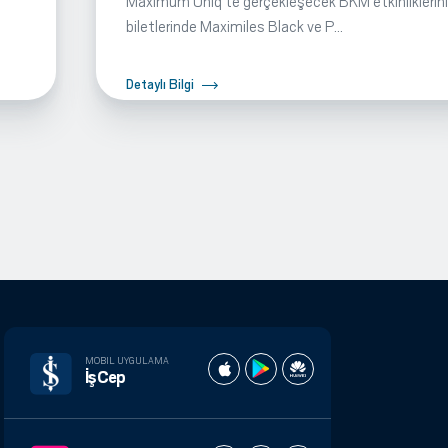
Maximum Uniq’te gerçekleşecek BKM etkinliklerin
biletlerinde Maximiles Black ve P...
Detaylı Bilgi
MOBIL UYGULAMA
İşCep