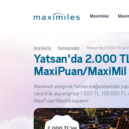
Maximiles
Maxim
Ana Sayfa
Kampanyalar
Yatsan'da 2.000 TL'ye V
Yatsan'da 2.000 TL
MaxiPuan/MaxiMil F
Maximum anlaşmalı Yatsan mağazalarından yap
taksitli ilk alışverişinize 1.000 TL, 100.000 TL 
MaxiPuan/MaxiMil kazanın!