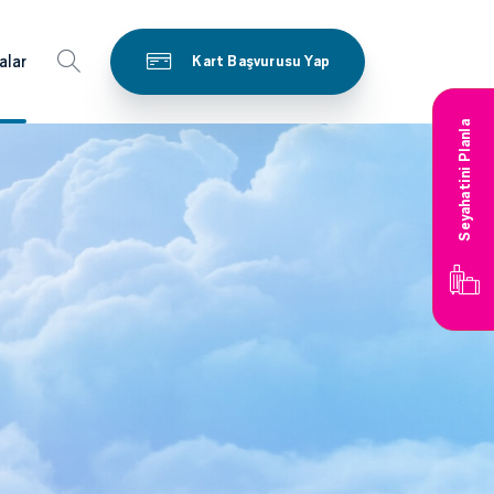
alar
Kart Başvurusu Yap
Seyahatini Planla