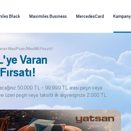
iles Black
Maximiles Business
MercedesCard
Kampany
aran MaxiPuan/MaxiMil Fırsatı!
'ye Varan
ırsatı!
acağınız 50.000 TL - 99.999 TL arası peşin veya
ve üzeri peşin veya taksitli ilk alışverişinize 2.000 TL