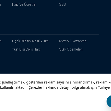
ı
Faiz Ve Ücretler
SSS
ı
Uçak Biletini Nasıl Alırım
MaxiMil Kazanma
Yurt Dışı Çıkış Harcı
SGK Ödemeleri
Kampanyalar
Yasal
Güvenlik
Gizlilik
Bilg
Uyarı
Politikamız
Hizm