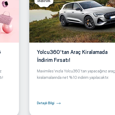
6
Yolcu360'tan Araç Kiralamada
İndirim Fırsatı!
z
Maximiles'ınızla Yolcu360’tan yapacağınız araç
tı!
kiralamalarında net %10 indirim yapılacaktır.
Detaylı Bilgi