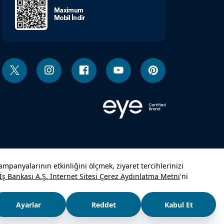
Maximum
Mobil İndir
i Toplumu
Çerez
Kişisel Verilerin
etleri
Politikası
Korunması