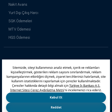
Nakit Avans
Yurt Dışı Çıkış Harcı
SGK Ödemeleri
MTV Ödemesi
HGS Ödemesi
Maximiles
Kampanyalar
Yasal Uyarı
Güvenlik
Gizlilik Politikamız
Bilgi Toplumu Hizmetleri
Çerez Politikası
Kişisel Verilerin Korunması
© 2026 Türkiye İş Bankası A.Ş.