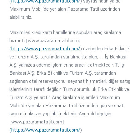
(
https://www.pazaramatatil.com/
) sayfasından ya da
Maximum Mobil’de yer alan Pazarama Tatil üzerinden
alabilirsiniz.
Maximiles kredi kartı hamillerine sunulan araç kiralama
hizmeti [www.pazaramatatil.com]
(
https://www.pazaramatatil.com/
) üzerinden Erka Etkinlik
ve Turizm A.Ş. tarafından sunulmakta olup, T. İş Bankası
A.Ş. yalnızca ödeme işlemlerine aracılık etmektedir. T. İş
Bankası A.Ş. Erka Etkinlik ve Turizm A.Ş. tarafından
sağlanan otel rezervasyonu, seyahat hizmetleri, diğer satış
işlemlerinin tarafı değildir. Tüm sorumluluk Erka Etkinlik ve
Turizm A.Ş.’ye aittir. Araç kiralama işlemleri Maximum
Mobil’de yer alan Pazarama Tatil üzerinden gün ve saat
sınırı olmaksızın yapılabilmektedir. Ayrıntılı bilgi için:
[www.pazaramatatil.com]
(
https://www.pazaramatatil.com/
)