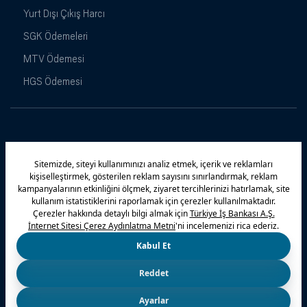
Yurt Dışı Çıkış Harcı
SGK Ödemeleri
MTV Ödemesi
HGS Ödemesi
Maximiles
Kampanyalar
Yasal Uyarı
Güvenlik
Gizlilik Politikamız
Bilgi Toplumu Hizmetleri
Çerez Politikası
Kişisel Verilerin Korunması
© 2026 Türkiye İş Bankası A.Ş.