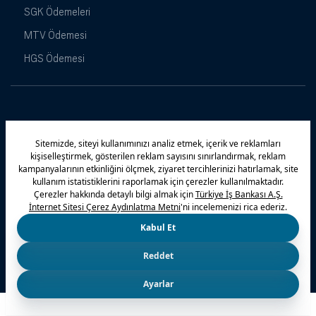
SGK Ödemeleri
MTV Ödemesi
HGS Ödemesi
Maximiles
Kampanyalar
Yasal Uyarı
Güvenlik
Gizlilik Politikamız
Bilgi Toplumu Hizmetleri
Çerez Politikası
Kişisel Verilerin Korunması
© 2026 Türkiye İş Bankası A.Ş.