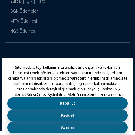
Yurt Dışı Çıkış Harcı
SGK Ödemeleri
MTV Ödemesi
HGS Ödemesi
Maximiles
Kampanyalar
Yasal Uyarı
Güvenlik
Gizlilik Politikamız
Bilgi Toplumu Hizmetleri
Çerez Politikası
Kişisel Verilerin Korunması
© 2026 Türkiye İş Bankası A.Ş.