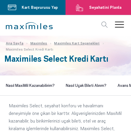
Kart Başvurusu Yap
Seyahatini Planla
Ana Sayfa
Maximiles
Maximiles Kart Seçenekleri
Maximiles Select Kredi Kartı
Maximiles Select Kredi Kartı
Nasıl MaxiMil Kazanabilirim?
Nasıl Uçak Bileti Alırım?
Avans M
Maximiles Select, seyahat konforu ve havalimanı
deneyimiyle öne çıkan bir karttır. Alışverişlerinizden MaxiMil
kazanabilir, bu birikimlerinizi uçak bileti, otel ve araç
kiralama işlemlerinde kullanabilirsiniz. Maximiles Select,