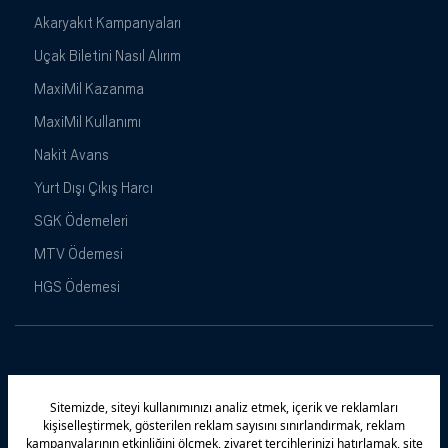
Akaryakıt Kampanyaları
Uçak Biletini Nasıl Alırım
MaxiMil Kazanma
MaxiMil Kullanımı
Nakit Avans
Yurt Dışı Çıkış Harcı
SGK Ödemeleri
MTV Ödemesi
HGS Ödemesi
Maximiles
Kampanyalar
Yasal Uyarı
Güvenlik
Gizlilik Politikamız
Bilgi Toplumu Hizmetleri